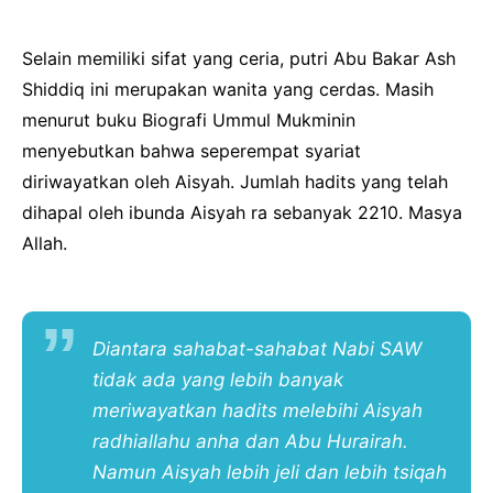
Selain memiliki sifat yang ceria, putri Abu Bakar Ash
Shiddiq ini merupakan wanita yang cerdas. Masih
menurut buku Biografi Ummul Mukminin
menyebutkan bahwa seperempat syariat
diriwayatkan oleh Aisyah. Jumlah hadits yang telah
dihapal oleh ibunda Aisyah ra sebanyak 2210. Masya
Allah.
Diantara sahabat-sahabat Nabi SAW
tidak ada yang lebih banyak
meriwayatkan hadits melebihi Aisyah
radhiallahu anha dan Abu Hurairah.
Namun Aisyah lebih jeli dan lebih
tsiqah