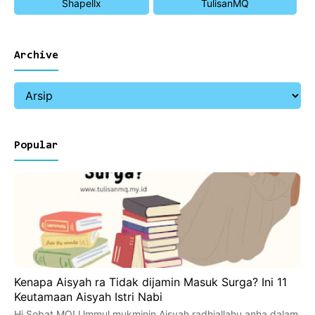
Shapellx
TulisanMQ
Archive
Popular
Kenapa Aisyah ra Tidak dijamin Masuk Surga? Ini 11
Keutamaan Aisyah Istri Nabi
Hi Sobat MQ! Ummul mukminin Aisyah radhiallahu anha dalam