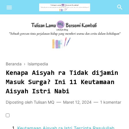
Islampedia
Beranda
›
Islampedia
Literasi
Kenapa Aisyah ra Tidak dijamin
Review
Masuk Surga? Ini 11 Keutamaan
Aisyah Istri Nabi
Blogpedia
Diposting oleh
Tulisan MQ
Maret 12, 2024
1 komentar
Keutamaan Aisyah ra Istri Tercinta Rasulullah