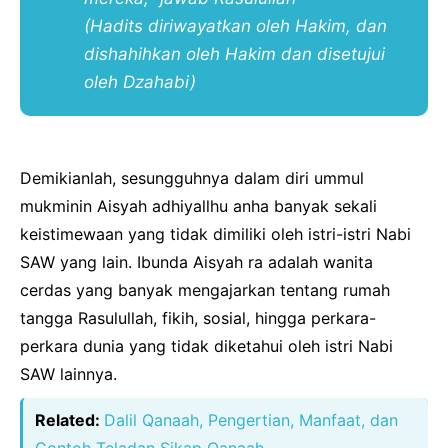
(Hadits diriwayatkan oleh Hakim, dan
dishahihkan oleh Hakim dan disetujui
oleh Dzahabi)
Demikianlah, sesungguhnya dalam diri ummul
mukminin Aisyah adhiyallhu anha banyak sekali
keistimewaan yang tidak dimiliki oleh istri-istri Nabi
SAW yang lain. Ibunda Aisyah ra adalah wanita
cerdas yang banyak mengajarkan tentang rumah
tangga Rasulullah, fikih, sosial, hingga perkara-
perkara dunia yang tidak diketahui oleh istri Nabi
SAW lainnya.
Related:
Dalil Qanaah, Pengertian, Manfaat, dan
Contoh Teladan Sikap Qanaah