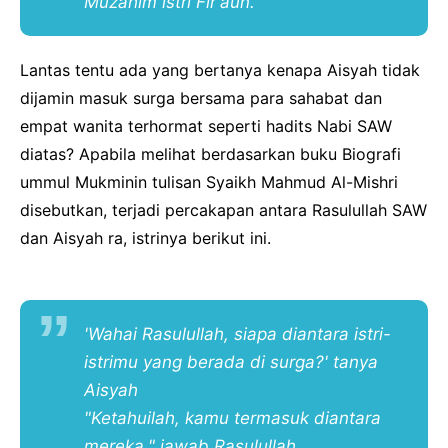
Muzahim istri Fir'aun."
Lantas tentu ada yang bertanya kenapa Aisyah tidak
dijamin masuk surga bersama para sahabat dan
empat wanita terhormat seperti hadits Nabi SAW
diatas? Apabila melihat berdasarkan buku Biografi
ummul Mukminin tulisan Syaikh Mahmud Al-Mishri
disebutkan, terjadi percakapan antara Rasulullah SAW
dan Aisyah ra, istrinya berikut ini.
'Wahai Rasulullah, siapa diantara istri-
istrimu yang berada di surga?' tanya
Aisyah
"Ketahuilah, kamu termasuk diantara
mereka," jawab Rasulullah