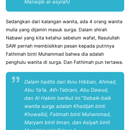
Manaqib al-asyrah
)
Sedangkan dari kalangan wanita, ada 4 orang wanita
mulia yang dijamin masuk surga. Dalam shirah
Nabawi yang kita ketahui sebelum wafat, Rasulullah
SAW pernah membisikkan pesan kepada putrinya
Fathimah binti Muhammad bahwa dia adalah
penghulu wanita di surga. Dan Fathimah pun tertawa.
Dalam hadits dari Ibnu Hibban, Ahmad,
Abu Ya'la. Ath-Tabrani, Abu Dawud,
dan Al Hakim berikut ini."Sebaik-baik
wanita surga adalah Khadijah binti
Khuwailid, Fatimah binti Muhammad,
Maryam binti Imran, dan Asiyah binti