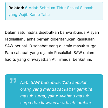
Related:
6 Adab Sebelum Tidur Sesuai Sunnah
yang Wajib Kamu Tahu
Dalam satu hadits disebutkan bahwa ibunda Aisyah
radhialllahu anha pernah diberitahukan Rasulullah
SAW perihal 10 sahabat yang dijamin masuk surga.
Para sahabat yang dijamin Rasulullah SAW dalam
hadits yang diriwayatkan At Tirmidzi berikut ini.
Nabi SAW bersabda, ”Ada sepuluh
orang yang mendapat kabar gembira
masuk surga, yaitu: Ayahmu masuk
surga dan kawannya adalah Ibrahim,