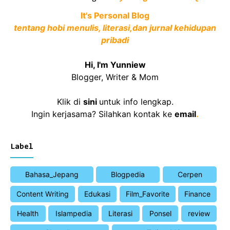
It's Personal Blog
tentang hobi menulis, literasi,dan jurnal kehidupan
pribadi
Hi, I'm Yunniew
Blogger, Writer & Mom
Klik di
sini
untuk info lengkap.
Ingin kerjasama? Silahkan kontak ke
email
.
Label
Bahasa_Jepang
Blogpedia
Cerpen
Content Writing
Edukasi
Film_Favorite
Finance
Health
Islampedia
Literasi
Ponsel
review