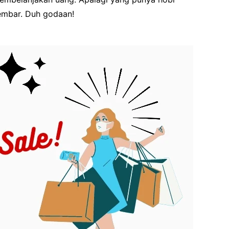
embar. Duh godaan!