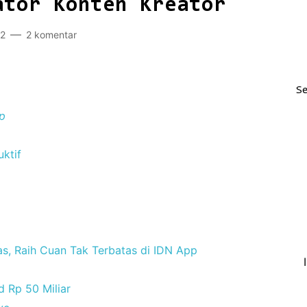
ator Konten Kreator
22
2 komentar
S
op
uktif
s, Raih Cuan Tak Terbatas di IDN App
 Rp 50 Miliar