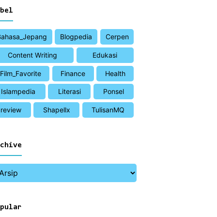
bel
Bahasa_Jepang
Blogpedia
Cerpen
Content Writing
Edukasi
Film_Favorite
Finance
Health
Islampedia
Literasi
Ponsel
review
Shapellx
TulisanMQ
chive
pular