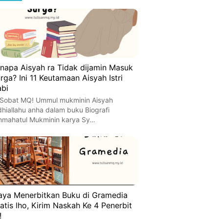
napa Aisyah ra Tidak dijamin Masuk
rga? Ini 11 Keutamaan Aisyah Istri
bi
 Sobat MQ! Ummul mukminin Aisyah
dhiallahu anha dalam buku Biografi
mahatul Mukminin karya Sy…
aya Menerbitkan Buku di Gramedia
atis lho, Kirim Naskah Ke 4 Penerbit
!