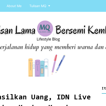
About Me
Tulisan MQ
It
asilkan Uang, IDN Live