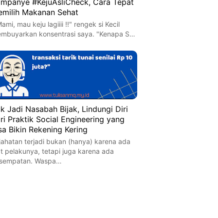
mpanye #KejuAsliCheck, Cara Tepat
milih Makanan Sehat
ami, mau keju lagiiii !!" rengek si Kecil
mbuyarkan konsentrasi saya. "Kenapa S…
k Jadi Nasabah Bijak, Lindungi Diri
ri Praktik Social Engineering yang
sa Bikin Rekening Kering
jahatan terjadi bukan (hanya) karena ada
at pelakunya, tetapi juga karena ada
sempatan. Waspa…