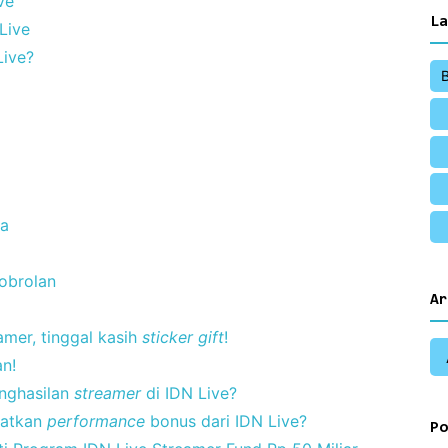
ve
La
Live
Live?
ta
 obrolan
Ar
amer, tinggal kasih
sticker gift
!
n!
nghasilan
streamer
di IDN Live?
patkan
performance
bonus dari IDN Live?
Po