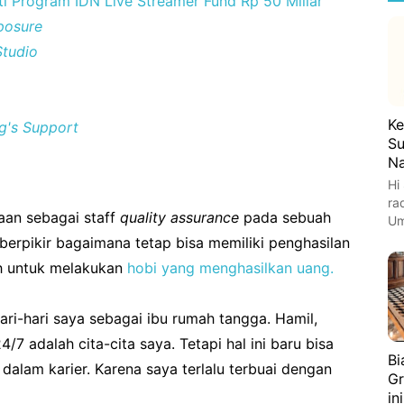
 Program IDN Live Streamer Fund Rp 50 Miliar
posure
Studio
Ke
g's Support
Su
Na
Hi
ra
aan sebagai staff
quality assurance
pada sebuah
Um
berpikir bagaimana tetap bisa memiliki penghasilan
ih untuk melakukan
hobi yang menghasilkan uang.
ri-hari saya sebagai ibu rumah tangga. Hamil,
7 adalah cita-cita saya. Tetapi hal ini baru bisa
Bi
 dalam karier. Karena saya terlalu terbuai dengan
Gr
ini