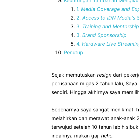
Keuntungan Tambahan Mengikuti
1.
Media
Coverage and Ex
2.
Access to IDN Media's 
3.
Training and Mentorship
3.
Brand Sponsorship
4.
Hardware Live Streamin
Penutup
Sejak memutuskan
resign
dari pekerj
perusahaan migas 2 tahun lalu, Saya 
sendiri. Hingga akhirnya saya memil
Sebenarnya saya sangat menikmati ha
melahirkan dan merawat anak-anak 24/
terwujud setelah 10 tahun lebih sibuk
indahnya makan gaji
hehe
.