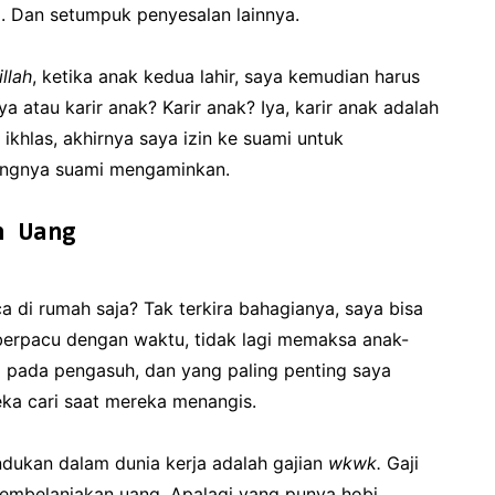
a. Dan setumpuk penyesalan lainnya.
llah
, ketika anak kedua lahir, saya kemudian harus
a atau karir anak? Karir anak? Iya, karir anak adalah
khlas, akhirnya saya izin ke suami untuk
tungnya suami mengaminkan.
n Uang
 di rumah saja? Tak terkira bahagianya, saya bisa
berpacu dengan waktu, tidak lagi memaksa anak-
 pada pengasuh, dan yang paling penting saya
eka cari saat mereka menangis.
ndukan dalam dunia kerja adalah gajian
wkwk.
Gaji
membelanjakan uang. Apalagi yang punya hobi