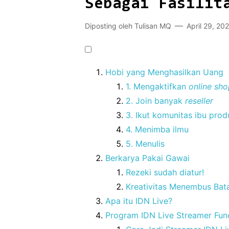
Sebagai Fasilit
Diposting oleh
Tulisan MQ
April 29, 20
Hobi yang Menghasilkan Uang
1. Mengaktifkan
online sh
2. Join banyak
reseller
3. Ikut komunitas ibu prod
4. Menimba ilmu
5. Menulis
Berkarya Pakai Gawai
Rezeki sudah diatur!
Kreativitas Menembus Bata
Apa itu IDN Live?
Program IDN Live Streamer Fund