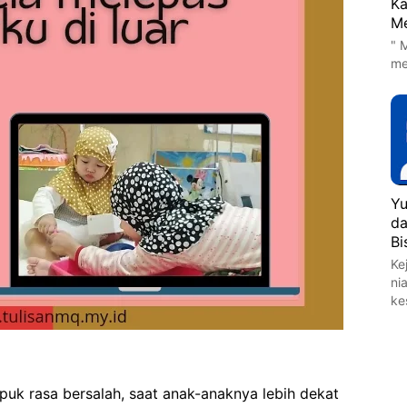
Ka
Me
" M
me
Yu
da
Bi
Ke
ni
ke
puk rasa bersalah, saat anak-anaknya lebih dekat