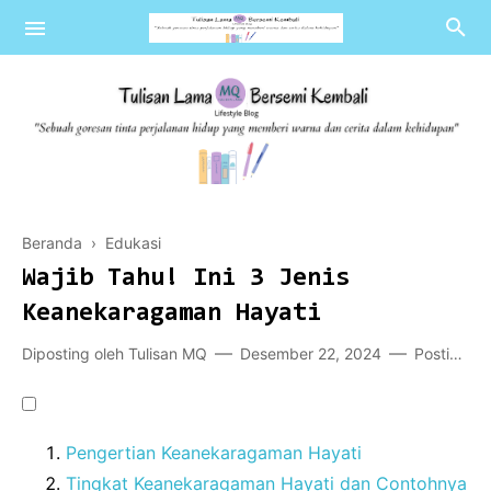
Islampedia
Beranda
›
Edukasi
Literasi
Wajib Tahu! Ini 3 Jenis
Review
Keanekaragaman Hayati
Blogpedia
Diposting oleh
Tulisan MQ
Desember 22, 2024
Posting Komentar
Pengertian Keanekaragaman Hayati
Tingkat Keanekaragaman Hayati dan Contohnya